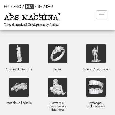
ESP
/
ENG
/
FRA
/
ITA
/
DEU
Toggle
navigati
Arts fins et décoratifs
Bijoux
Cinéma / Jeux vidéo
Modèles à l'échelle
Portraits et
Prototypes
reconstitutions
professionnels
historiques